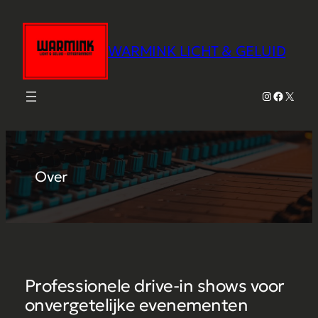
Ga
naar
de
WARMINK LICHT & GELUID
inhoud
Instagram
Faceboo
X
Over
Professionele drive-in shows voor
onvergetelijke evenementen